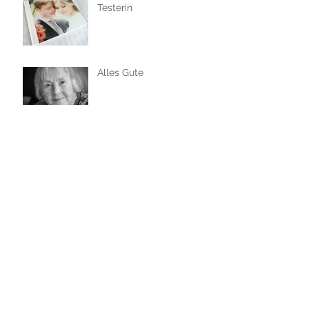
Testerin
Alles Gute
Herbstportraits
Lovebirds - und was
machen wir, wenns
regnet?
Beautyful girl - ein
Boudoirfotoshooting im
Altbau