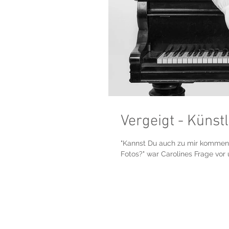
Vergeigt - Künst
"Kannst Du auch zu mir kommen f
Fotos?" war Carolines Frage vor 