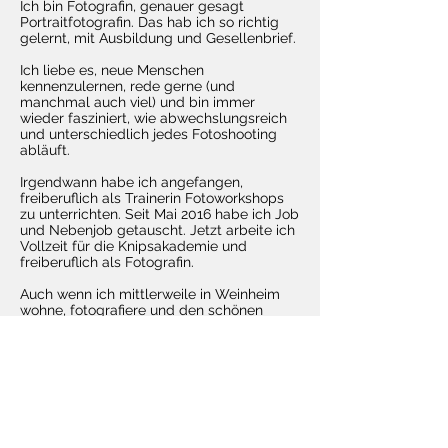
Ich bin Fotografin, genauer gesagt
Portraitfotografin. Das hab ich so richtig
gelernt, mit Ausbildung und Gesellenbrief.
Ich liebe es, neue Menschen
kennenzulernen, rede gerne (und
manchmal auch viel) und bin immer
wieder fasziniert, wie abwechslungsreich
und unterschiedlich jedes Fotoshooting
abläuft.
Irgendwann habe ich angefangen,
freiberuflich als Trainerin Fotoworkshops
zu unterrichten. Seit Mai 2016 habe ich Job
und Nebenjob getauscht. Jetzt arbeite ich
Vollzeit für die Knipsakademie und
freiberuflich als Fotografin.
Auch wenn ich mittlerweile in Weinheim
wohne, fotografiere und den schönen
Odenwald als mein Lieblings-
Wandergebiet entdeckt habe, freue ich
mich sehr über Shooting-Anfragen, die
mich weiter weg führen.......ganz besonders
in meine "alte Heimat" Mainz :-)
Schreibt mir bei einfach über das
Kontaktformular...ich freue mich auf Euch!